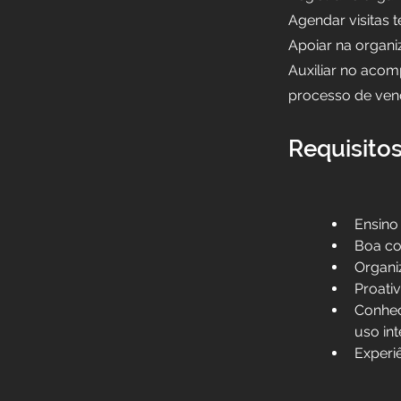
Agendar visitas t
Apoiar na organi
Auxiliar no aco
processo de ven
Requisito
Ensino
Boa co
Organi
Proati
Conhec
uso int
Experi